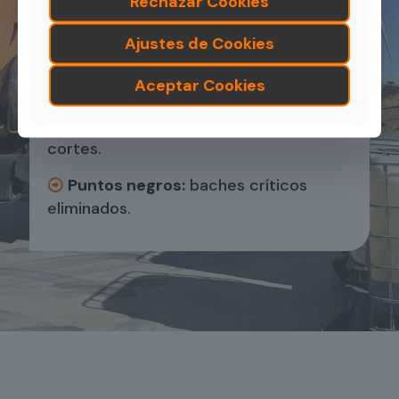
Rechazar Cookies
210 km de vías
rurales mantenidas
en 2024.
Ajustes de Cookies
4
parques eólicos
con viales
Aceptar Cookies
operativos todo el año.
6
depósitos
inspeccionados sin
cortes.
Puntos negros:
baches críticos
eliminados.