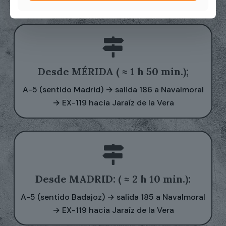
Vera
Desde MÉRIDA ( ≈ 1 h 50 min.);
A-5 (sentido Madrid) → salida 186 a Navalmoral
→ EX-119 hacia Jaraíz de la Vera
Desde MADRID: ( ≈ 2 h 10 min.):
A-5 (sentido Badajoz) → salida 185 a Navalmoral
→ EX-119 hacia Jaraíz de la Vera